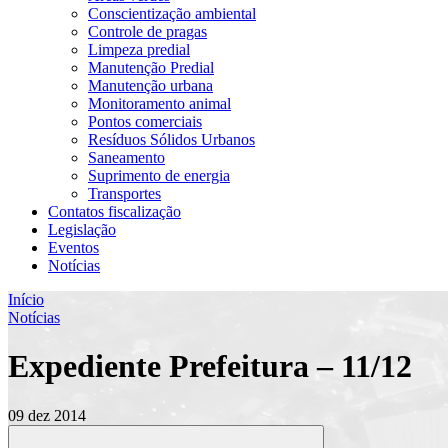
Conscientização ambiental
Controle de pragas
Limpeza predial
Manutenção Predial
Manutenção urbana
Monitoramento animal
Pontos comerciais
Resíduos Sólidos Urbanos
Saneamento
Suprimento de energia
Transportes
Contatos fiscalização
Legislação
Eventos
Notícias
Início
Notícias
Expediente Prefeitura – 11/12
09 dez 2014