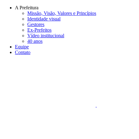
Conteúdo principal
Menu principal
Rodapé
A Prefeitura
Missão, Visão, Valores e Princípios
Identidade visual
Gestores
Ex-Prefeitos
Vídeo institucional
40 anos
Equipe
Contato
Aumentar fonte