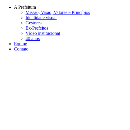
Conteúdo principal
Menu principal
Rodapé
A Prefeitura
Missão, Visão, Valores e Princípios
Identidade visual
Gestores
Ex-Prefeitos
Vídeo institucional
40 anos
Equipe
Contato
Aumentar fonte
Diminuir fonte