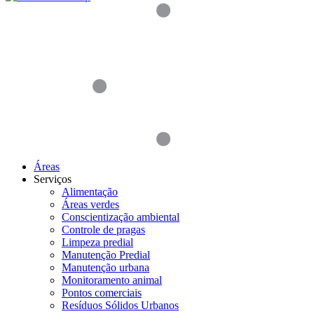
Áreas
Serviços
Alimentação
Áreas verdes
Conscientização ambiental
Controle de pragas
Limpeza predial
Manutenção Predial
Manutenção urbana
Monitoramento animal
Pontos comerciais
Resíduos Sólidos Urbanos