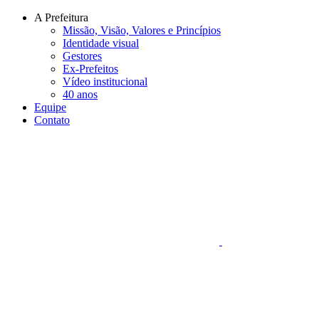
Conteúdo principal
Menu principal
Rodapé
A Prefeitura
Missão, Visão, Valores e Princípios
Identidade visual
Gestores
Ex-Prefeitos
Vídeo institucional
40 anos
Equipe
Contato
Aumentar fonte