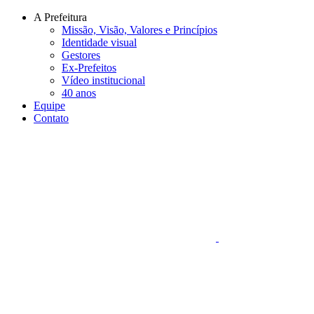
Conteúdo principal
Menu principal
Rodapé
A Prefeitura
Missão, Visão, Valores e Princípios
Identidade visual
Gestores
Ex-Prefeitos
Vídeo institucional
40 anos
Equipe
Contato
Aumentar fonte