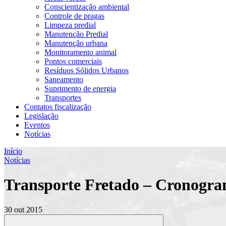
Conscientização ambiental
Controle de pragas
Limpeza predial
Manutenção Predial
Manutenção urbana
Monitoramento animal
Pontos comerciais
Resíduos Sólidos Urbanos
Saneamento
Suprimento de energia
Transportes
Contatos fiscalização
Legislação
Eventos
Notícias
Início
Notícias
Transporte Fretado – Cronogra
30 out 2015