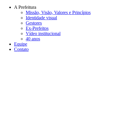
Conteúdo principal
Menu principal
Rodapé
A Prefeitura
Missão, Visão, Valores e Princípios
Identidade visual
Gestores
Ex-Prefeitos
Vídeo institucional
40 anos
Equipe
Contato
Aumentar fonte
Diminuir fonte