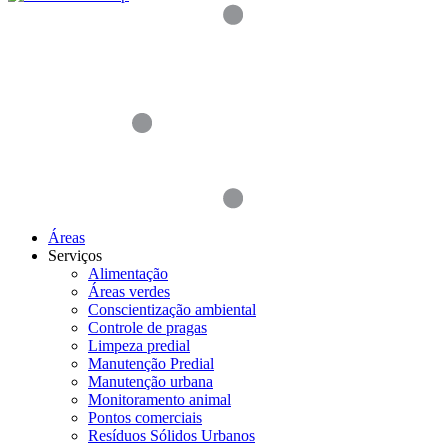
Áreas
Serviços
Alimentação
Áreas verdes
Conscientização ambiental
Controle de pragas
Limpeza predial
Manutenção Predial
Manutenção urbana
Monitoramento animal
Pontos comerciais
Resíduos Sólidos Urbanos