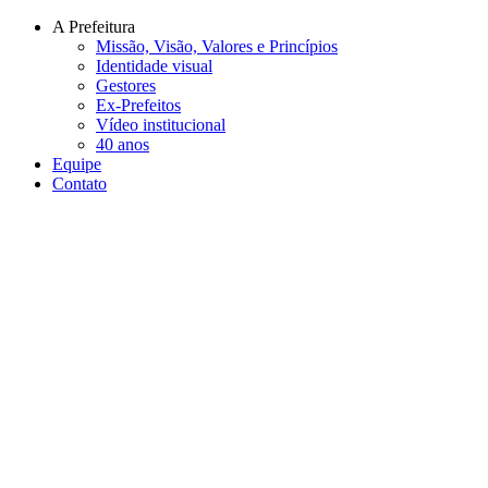
Conteúdo principal
Menu principal
Rodapé
A Prefeitura
Missão, Visão, Valores e Princípios
Identidade visual
Gestores
Ex-Prefeitos
Vídeo institucional
40 anos
Equipe
Contato
Aumentar fonte
Diminuir fonte