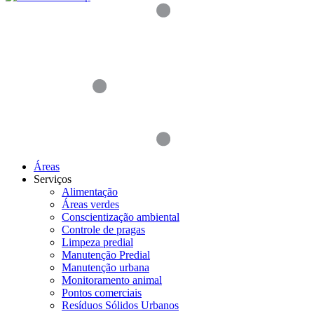
Áreas
Serviços
Alimentação
Áreas verdes
Conscientização ambiental
Controle de pragas
Limpeza predial
Manutenção Predial
Manutenção urbana
Monitoramento animal
Pontos comerciais
Resíduos Sólidos Urbanos