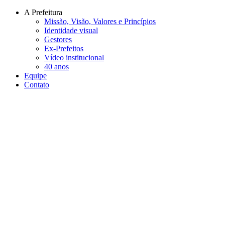
Conteúdo principal
Menu principal
Rodapé
A Prefeitura
Missão, Visão, Valores e Princípios
Identidade visual
Gestores
Ex-Prefeitos
Vídeo institucional
40 anos
Equipe
Contato
Aumentar fonte
Diminuir fonte