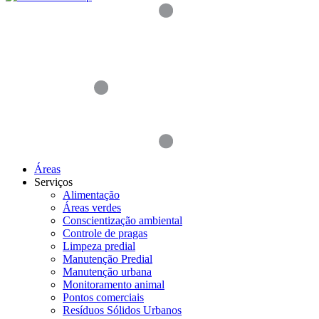
Áreas
Serviços
Alimentação
Áreas verdes
Conscientização ambiental
Controle de pragas
Limpeza predial
Manutenção Predial
Manutenção urbana
Monitoramento animal
Pontos comerciais
Resíduos Sólidos Urbanos