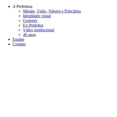
Conteúdo principal
Menu principal
Rodapé
A Prefeitura
Missão, Visão, Valores e Princípios
Identidade visual
Gestores
Ex-Prefeitos
Vídeo institucional
40 anos
Equipe
Contato
Aumentar fonte
Diminuir fonte