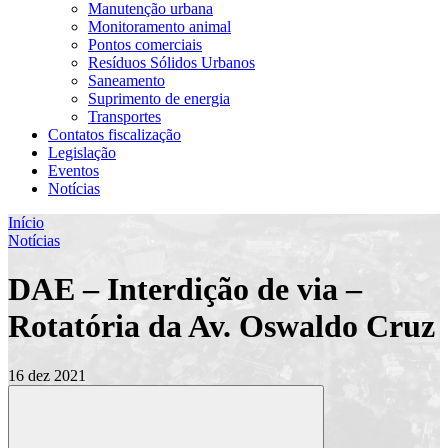
Manutenção urbana
Monitoramento animal
Pontos comerciais
Resíduos Sólidos Urbanos
Saneamento
Suprimento de energia
Transportes
Contatos fiscalização
Legislação
Eventos
Notícias
Início
Notícias
DAE – Interdição de via –
Rotatória da Av. Oswaldo Cruz
16 dez 2021