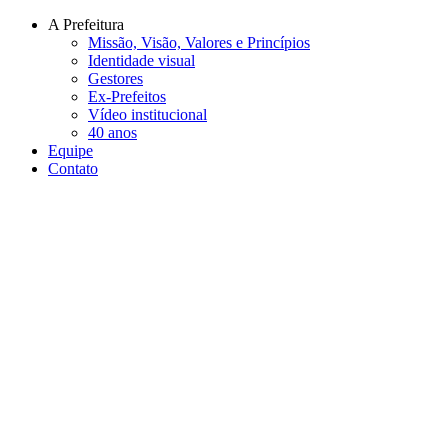
Conteúdo principal
Menu principal
Rodapé
A Prefeitura
Missão, Visão, Valores e Princípios
Identidade visual
Gestores
Ex-Prefeitos
Vídeo institucional
40 anos
Equipe
Contato
Aumentar fonte
Diminuir fonte