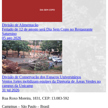
Divisão de Alimentação
Feriado de 12 de agosto será Dia Sem Copo no Restaurante
Saturnino
05 ago 2026
Divisão de Conservação dos Espaços Universitários
Ventos fortes mobilizam equipes da Diretoria de Áreas Verdes no
campus da Unicamp
31 jul 2026
Rua Roxo Moreira, 1831, CEP: 13.083-592
Campinas – São Paulo – Brasil