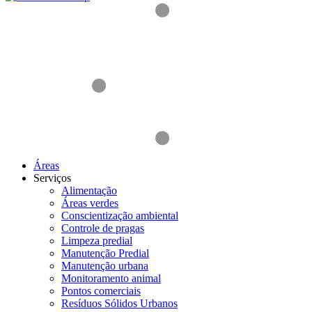
Áreas
Serviços
Alimentação
Áreas verdes
Conscientização ambiental
Controle de pragas
Limpeza predial
Manutenção Predial
Manutenção urbana
Monitoramento animal
Pontos comerciais
Resíduos Sólidos Urbanos