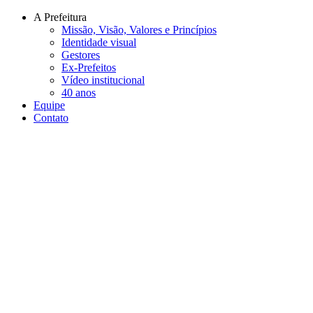
Conteúdo principal
Menu principal
Rodapé
A Prefeitura
Missão, Visão, Valores e Princípios
Identidade visual
Gestores
Ex-Prefeitos
Vídeo institucional
40 anos
Equipe
Contato
Aumentar fonte
Diminuir fonte