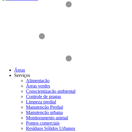
Áreas
Serviços
Alimentação
Áreas verdes
Conscientização ambiental
Controle de pragas
Limpeza predial
Manutenção Predial
Manutenção urbana
Monitoramento animal
Pontos comerciais
Resíduos Sólidos Urbanos