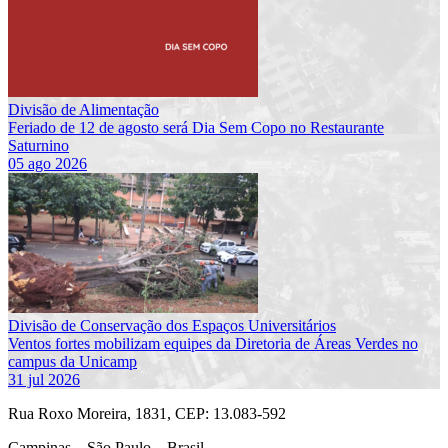
Divisão de Alimentação
Feriado de 12 de agosto será Dia Sem Copo no Restaurante
Saturnino
05 ago 2026
Divisão de Conservação dos Espaços Universitários
Ventos fortes mobilizam equipes da Diretoria de Áreas Verdes no
campus da Unicamp
31 jul 2026
Rua Roxo Moreira, 1831, CEP: 13.083-592
Campinas – São Paulo – Brasil