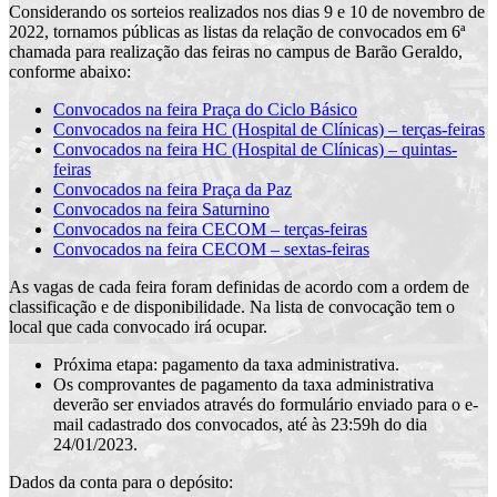
Considerando os sorteios realizados nos dias 9 e 10 de novembro de
2022, tornamos públicas as listas da relação de convocados em 6ª
chamada para realização das feiras no campus de Barão Geraldo,
conforme abaixo:
Convocados na feira Praça do Ciclo Básico
Convocados na feira HC (Hospital de Clínicas) – terças-feiras
Convocados na feira HC (Hospital de Clínicas) – quintas-
feiras
Convocados na feira Praça da Paz
Convocados na feira Saturnino
Convocados na feira CECOM – terças-feiras
Convocados na feira CECOM –
s
e
x
t
a
s
-feiras
As vagas de cada feira foram definidas de acordo com a ordem de
classificação e de disponibilidade. Na lista de convocação tem o
local que cada convocado irá ocupar.
Próxima etapa: pagamento da taxa administrativa.
Os comprovantes de pagamento da taxa administrativa
deverão ser enviados através do formulário enviado para o e-
mail cadastrado dos convocados, até às 23:59h do dia
24/01/2023.
Dados da conta para o depósito: