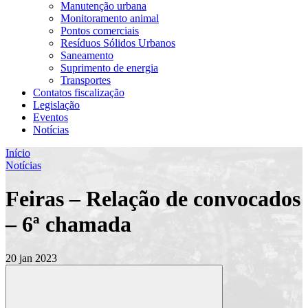
Manutenção urbana
Monitoramento animal
Pontos comerciais
Resíduos Sólidos Urbanos
Saneamento
Suprimento de energia
Transportes
Contatos fiscalização
Legislação
Eventos
Notícias
Início
Notícias
Feiras – Relação de convocados
– 6ª chamada
20 jan 2023