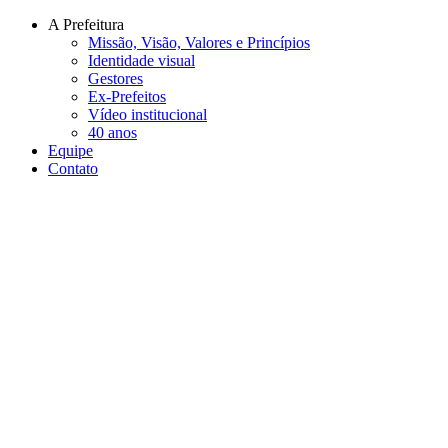
Conteúdo principal
Menu principal
Rodapé
A Prefeitura
Missão, Visão, Valores e Princípios
Identidade visual
Gestores
Ex-Prefeitos
Vídeo institucional
40 anos
Equipe
Contato
Aumentar fonte
Diminuir fonte