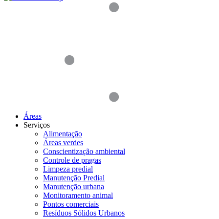
Áreas
Serviços
Alimentação
Áreas verdes
Conscientização ambiental
Controle de pragas
Limpeza predial
Manutenção Predial
Manutenção urbana
Monitoramento animal
Pontos comerciais
Resíduos Sólidos Urbanos