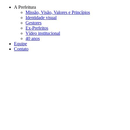
Conteúdo principal
Menu principal
Rodapé
A Prefeitura
Missão, Visão, Valores e Princípios
Identidade visual
Gestores
Ex-Prefeitos
Vídeo institucional
40 anos
Equipe
Contato
Aumentar fonte
Diminuir fonte