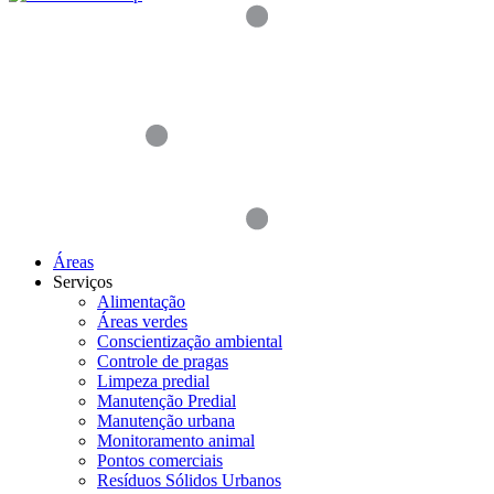
Áreas
Serviços
Alimentação
Áreas verdes
Conscientização ambiental
Controle de pragas
Limpeza predial
Manutenção Predial
Manutenção urbana
Monitoramento animal
Pontos comerciais
Resíduos Sólidos Urbanos