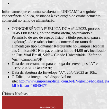
Informamos que encontra-se aberta na UNICAMP a seguinte
concorrência pública, destinada à exploração de estabelecimento
comercial no ramo de alimentação:
CONCORRÊNCIA PÚBLICA DGA nº 4/2023, processo
01-P- 6883/2023, do tipo maior oferta, objetivando a
Permissão de uso de espaço físico, a título precário, para a
exploração de estabelecimento comercial no ramo de
alimentação tipo Container Restaurante no Campus Hospital
das Clinicas/HC-Rampa, em área útil de 44,00 m², localizado
na Rua Vital Brasil, S/Nº – Cidade Universitária “Zeferino
Vaz” -Campinas/SP.
Data de encerramento para entrega dos envelopes “A” e
“B”:25/04/2023 às 09h30;
Data da abertura do Envelope “A”: 25/04/2023 às 10h.;
O Edital, na íntegra, está disponível no
site:
http://www.imprensaoficial.com.br/ENegocios/MostraDeta
IdLicitacao=1684047#
Últimas Notícias