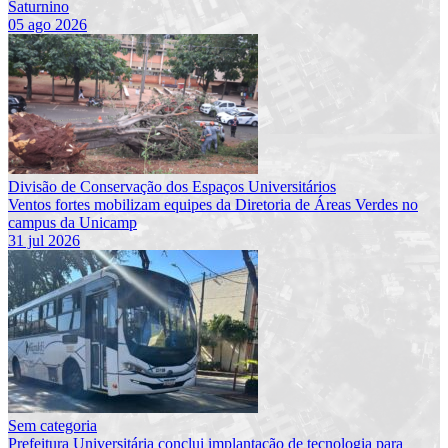
Saturnino
05 ago 2026
Divisão de Conservação dos Espaços Universitários
Ventos fortes mobilizam equipes da Diretoria de Áreas Verdes no
campus da Unicamp
31 jul 2026
Sem categoria
Prefeitura Universitária conclui implantação de tecnologia para