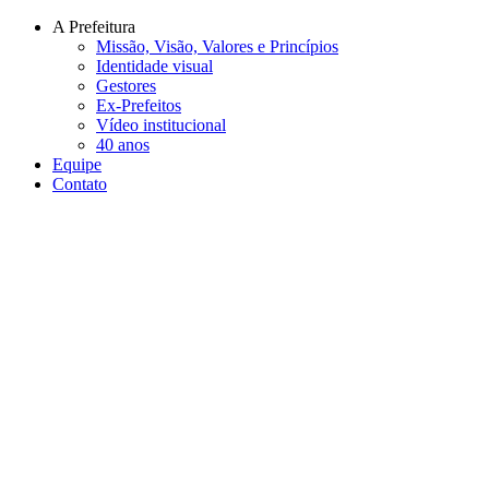
Conteúdo principal
Menu principal
Rodapé
A Prefeitura
Missão, Visão, Valores e Princípios
Identidade visual
Gestores
Ex-Prefeitos
Vídeo institucional
40 anos
Equipe
Contato
Aumentar fonte
Diminuir fonte