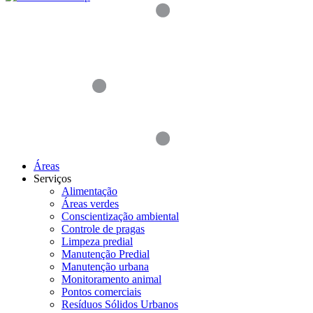
Áreas
Serviços
Alimentação
Áreas verdes
Conscientização ambiental
Controle de pragas
Limpeza predial
Manutenção Predial
Manutenção urbana
Monitoramento animal
Pontos comerciais
Resíduos Sólidos Urbanos