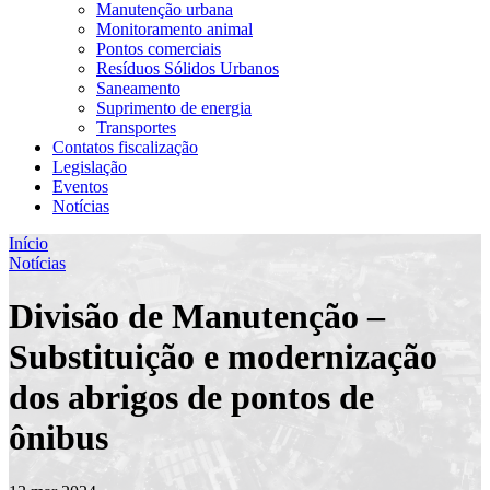
Manutenção urbana
Monitoramento animal
Pontos comerciais
Resíduos Sólidos Urbanos
Saneamento
Suprimento de energia
Transportes
Contatos fiscalização
Legislação
Eventos
Notícias
Início
Notícias
Divisão de Manutenção –
Substituição e modernização
dos abrigos de pontos de
ônibus