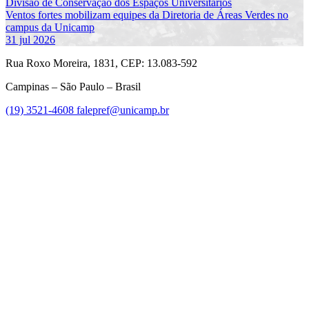
Divisão de Conservação dos Espaços Universitários
Ventos fortes mobilizam equipes da Diretoria de Áreas Verdes no
campus da Unicamp
31 jul 2026
Rua Roxo Moreira, 1831, CEP: 13.083-592
Campinas – São Paulo – Brasil
(19) 3521-4608
falepref@unicamp.br
Link para o Facebook
Link para o Instagram