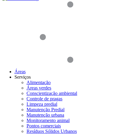
Áreas
Serviços
Alimentação
Áreas verdes
Conscientização ambiental
Controle de pragas
Limpeza predial
Manutenção Predial
Manutenção urbana
Monitoramento animal
Pontos comerciais
Resíduos Sólidos Urbanos