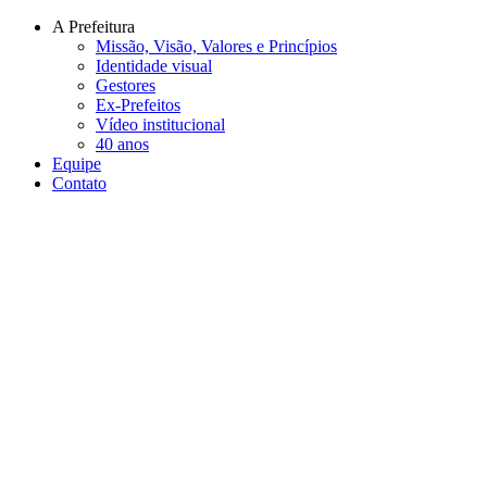
Conteúdo principal
Menu principal
Rodapé
A Prefeitura
Missão, Visão, Valores e Princípios
Identidade visual
Gestores
Ex-Prefeitos
Vídeo institucional
40 anos
Equipe
Contato
Aumentar fonte
Diminuir fonte