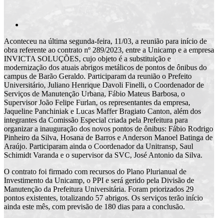
Aconteceu na última segunda-feira, 11/03, a reunião para início de
obra referente ao contrato nº 289/2023, entre a Unicamp e a empresa
INVICTA SOLUÇÕES, cujo objeto é a substituição e
modernização dos atuais abrigos metálicos de pontos de ônibus do
campus de Barão Geraldo. Participaram da reunião o Prefeito
Universitário, Juliano Henrique Davoli Finelli, o Coordenador de
Serviços de Manutenção Urbana, Fábio Mateus Barbosa, o
Supervisor João Felipe Furlan, os representantes da empresa,
Jaqueline Panchiniak e Lucas Maffer Bragiato Canton, além dos
integrantes da Comissão Especial criada pela Prefeitura para
organizar a inauguração dos novos pontos de ônibus: Fábio Rodrigo
Pinheiro da Silva, Hosana de Barros e Anderson Manoel Batinga de
Araújo. Participaram ainda o Coordenador da Unitransp, Saul
Schimidt Varanda e o supervisor da SVC, José Antonio da Silva.
O contrato foi firmado com recursos do Plano Plurianual de
Investimento da Unicamp, o PPI e será gerido pela Divisão de
Manutenção da Prefeitura Universitária. Foram priorizados 29
pontos existentes, totalizando 57 abrigos. Os serviços terão início
ainda este mês, com previsão de 180 dias para a conclusão.