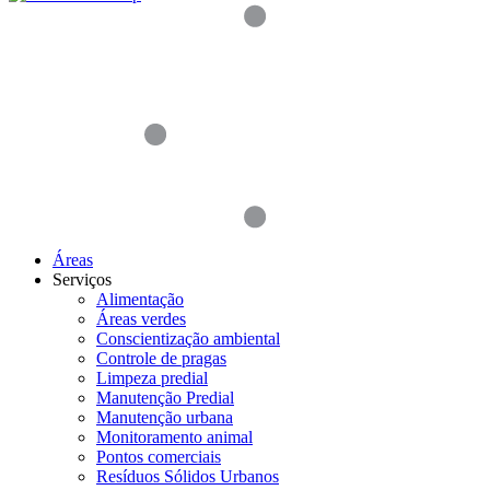
Áreas
Serviços
Alimentação
Áreas verdes
Conscientização ambiental
Controle de pragas
Limpeza predial
Manutenção Predial
Manutenção urbana
Monitoramento animal
Pontos comerciais
Resíduos Sólidos Urbanos