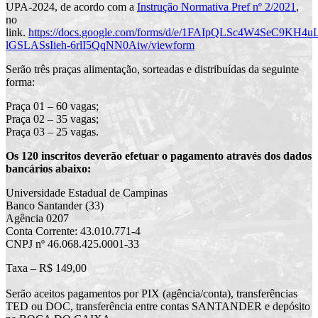
UPA-2024, de acordo com a
Instrução Normativa Pref nº 2/2021
,
no
link.
https://docs.google.com/forms/d/e/1FAIpQLSc4W4SeC9KH
lGSLASsIieh-6rlI5QqNN0Aiw/viewform
Serão três praças alimentação, sorteadas e distribuídas da seguinte
forma:
Praça 01 – 60 vagas;
Praça 02 – 35 vagas;
Praça 03 – 25 vagas.
Os 120 inscritos deverão efetuar o pagamento através dos dados
bancários abaixo:
Universidade Estadual de Campinas
Banco Santander (33)
Agência 0207
Conta Corrente: 43.010.771-4
CNPJ nº 46.068.425.0001-33
Taxa – R$ 149,00
Serão aceitos pagamentos por PIX (agência/conta), transferências
TED ou DOC, transferência entre contas SANTANDER e depósito