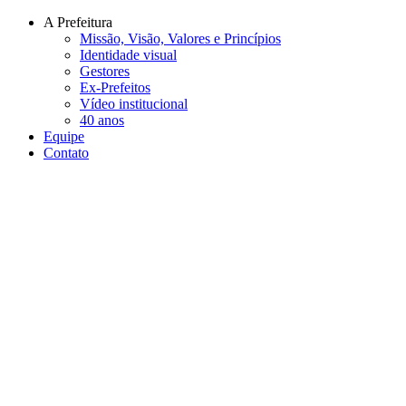
Conteúdo principal
Menu principal
Rodapé
A Prefeitura
Missão, Visão, Valores e Princípios
Identidade visual
Gestores
Ex-Prefeitos
Vídeo institucional
40 anos
Equipe
Contato
Aumentar fonte
Diminuir fonte