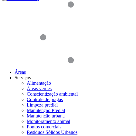
Áreas
Serviços
Alimentação
Áreas verdes
Conscientização ambiental
Controle de pragas
Limpeza predial
Manutenção Predial
Manutenção urbana
Monitoramento animal
Pontos comerciais
Resíduos Sólidos Urbanos