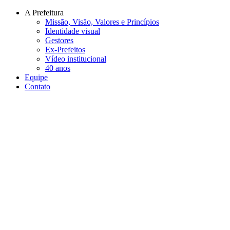
Conteúdo principal
Menu principal
Rodapé
A Prefeitura
Missão, Visão, Valores e Princípios
Identidade visual
Gestores
Ex-Prefeitos
Vídeo institucional
40 anos
Equipe
Contato
Aumentar fonte
Diminuir fonte