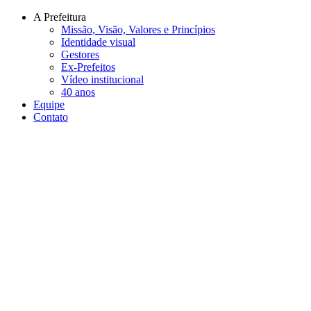
Conteúdo principal
Menu principal
Rodapé
A Prefeitura
Missão, Visão, Valores e Princípios
Identidade visual
Gestores
Ex-Prefeitos
Vídeo institucional
40 anos
Equipe
Contato
Aumentar fonte
Diminuir fonte