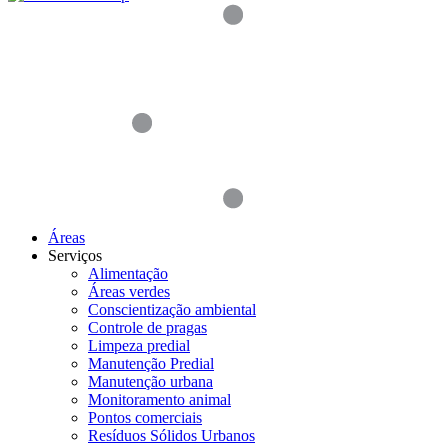
Áreas
Serviços
Alimentação
Áreas verdes
Conscientização ambiental
Controle de pragas
Limpeza predial
Manutenção Predial
Manutenção urbana
Monitoramento animal
Pontos comerciais
Resíduos Sólidos Urbanos