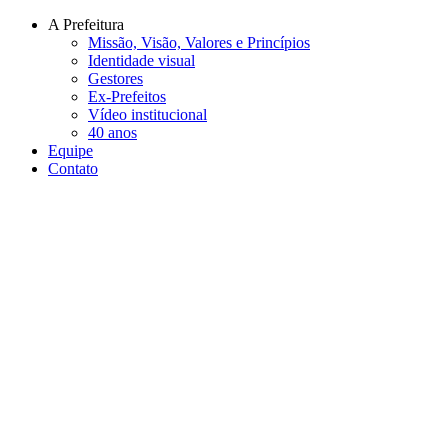
Conteúdo principal
Menu principal
Rodapé
A Prefeitura
Missão, Visão, Valores e Princípios
Identidade visual
Gestores
Ex-Prefeitos
Vídeo institucional
40 anos
Equipe
Contato
Aumentar fonte
Diminuir fonte