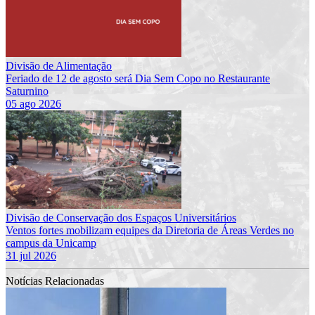
Divisão de Alimentação
Feriado de 12 de agosto será Dia Sem Copo no Restaurante
Saturnino
05 ago 2026
Divisão de Conservação dos Espaços Universitários
Ventos fortes mobilizam equipes da Diretoria de Áreas Verdes no
campus da Unicamp
31 jul 2026
Notícias Relacionadas