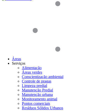
Áreas
Serviços
Alimentação
Áreas verdes
Conscientização ambiental
Controle de pragas
Limpeza predial
Manutenção Predial
Manutenção urbana
Monitoramento animal
Pontos comerciais
Resíduos Sólidos Urbanos