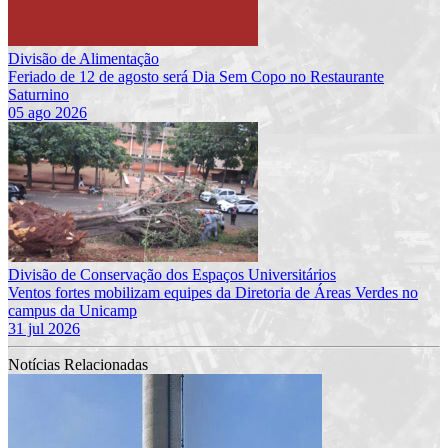
Divisão de Alimentação
Feriado de 12 de agosto será Dia Sem Copo no Restaurante
Saturnino
05 ago 2026
Divisão de Conservação dos Espaços Universitários
Ventos fortes mobilizam equipes da Diretoria de Áreas Verdes no
campus da Unicamp
31 jul 2026
Notícias Relacionadas