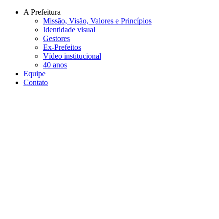
Conteúdo principal
Menu principal
Rodapé
A Prefeitura
Missão, Visão, Valores e Princípios
Identidade visual
Gestores
Ex-Prefeitos
Vídeo institucional
40 anos
Equipe
Contato
Aumentar fonte
Diminuir fonte