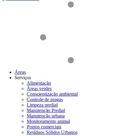
Áreas
Serviços
Alimentação
Áreas verdes
Conscientização ambiental
Controle de pragas
Limpeza predial
Manutenção Predial
Manutenção urbana
Monitoramento animal
Pontos comerciais
Resíduos Sólidos Urbanos