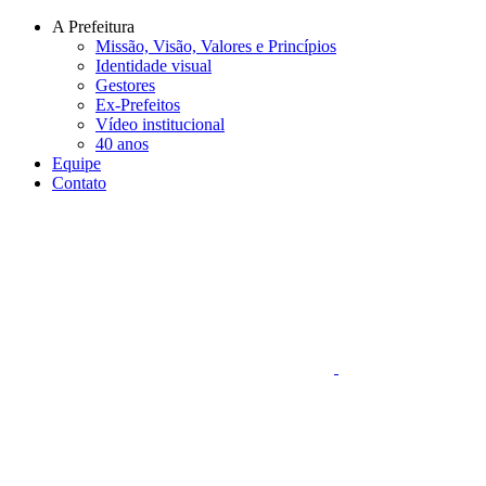
Conteúdo principal
Menu principal
Rodapé
A Prefeitura
Missão, Visão, Valores e Princípios
Identidade visual
Gestores
Ex-Prefeitos
Vídeo institucional
40 anos
Equipe
Contato
Aumentar fonte