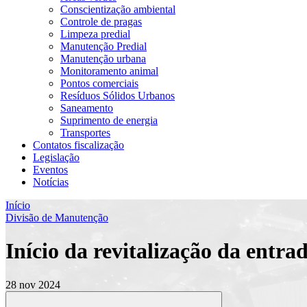
Conscientização ambiental
Controle de pragas
Limpeza predial
Manutenção Predial
Manutenção urbana
Monitoramento animal
Pontos comerciais
Resíduos Sólidos Urbanos
Saneamento
Suprimento de energia
Transportes
Contatos fiscalização
Legislação
Eventos
Notícias
Início
Divisão de Manutenção
Início da revitalização da entr
28 nov 2024