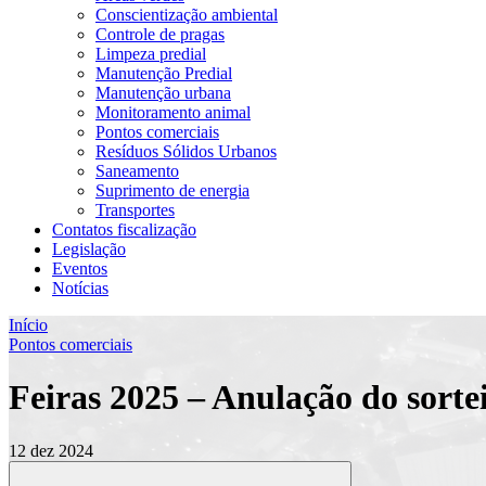
Conscientização ambiental
Controle de pragas
Limpeza predial
Manutenção Predial
Manutenção urbana
Monitoramento animal
Pontos comerciais
Resíduos Sólidos Urbanos
Saneamento
Suprimento de energia
Transportes
Contatos fiscalização
Legislação
Eventos
Notícias
Início
Pontos comerciais
Feiras 2025 – Anulação do sorte
12 dez 2024