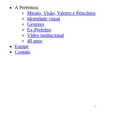
Conteúdo principal
Menu principal
Rodapé
A Prefeitura
Missão, Visão, Valores e Princípios
Identidade visual
Gestores
Ex-Prefeitos
Vídeo institucional
40 anos
Equipe
Contato
Aumentar fonte