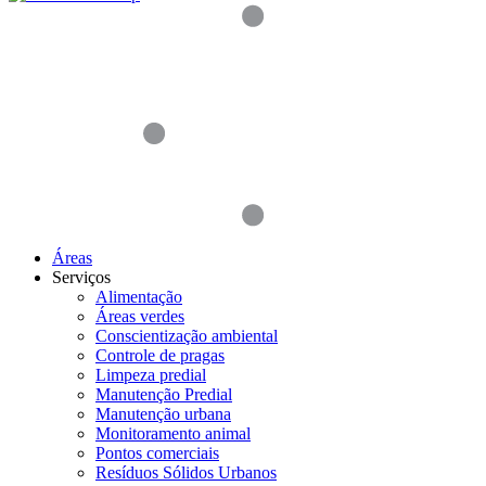
Áreas
Serviços
Alimentação
Áreas verdes
Conscientização ambiental
Controle de pragas
Limpeza predial
Manutenção Predial
Manutenção urbana
Monitoramento animal
Pontos comerciais
Resíduos Sólidos Urbanos