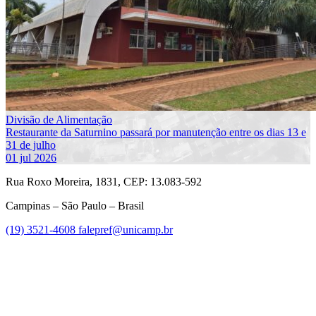
Divisão de Alimentação
Restaurante da Saturnino passará por manutenção entre os dias 13 e
31 de julho
01 jul 2026
Rua Roxo Moreira, 1831, CEP: 13.083-592
Campinas – São Paulo – Brasil
(19) 3521-4608
falepref@unicamp.br
Link para o Facebook