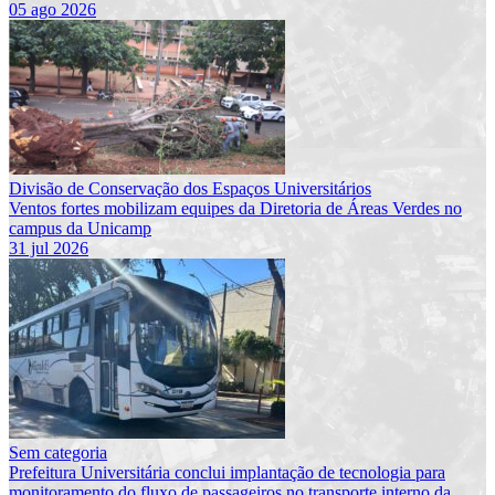
05 ago 2026
Divisão de Conservação dos Espaços Universitários
Ventos fortes mobilizam equipes da Diretoria de Áreas Verdes no
campus da Unicamp
31 jul 2026
Sem categoria
Prefeitura Universitária conclui implantação de tecnologia para
monitoramento do fluxo de passageiros no transporte interno da