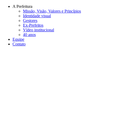
Conteúdo principal
Menu principal
Rodapé
A Prefeitura
Missão, Visão, Valores e Princípios
Identidade visual
Gestores
Ex-Prefeitos
Vídeo institucional
40 anos
Equipe
Contato
Aumentar fonte
Diminuir fonte