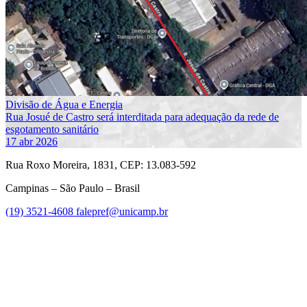
Divisão de Água e Energia
Rua Josué de Castro será interditada para adequação da rede de
esgotamento sanitário
17 abr 2026
Rua Roxo Moreira, 1831, CEP: 13.083-592
Campinas – São Paulo – Brasil
(19) 3521-4608
falepref@unicamp.br
Link para o Facebook