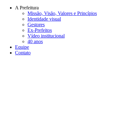
Conteúdo principal
Menu principal
Rodapé
A Prefeitura
Missão, Visão, Valores e Princípios
Identidade visual
Gestores
Ex-Prefeitos
Vídeo institucional
40 anos
Equipe
Contato
Aumentar fonte
Diminuir fonte