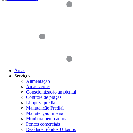
Áreas
Serviços
Alimentação
Áreas verdes
Conscientização ambiental
Controle de pragas
Limpeza predial
Manutenção Predial
Manutenção urbana
Monitoramento animal
Pontos comerciais
Resíduos Sólidos Urbanos