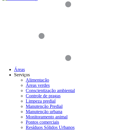
Áreas
Serviços
Alimentação
Áreas verdes
Conscientização ambiental
Controle de pragas
Limpeza predial
Manutenção Predial
Manutenção urbana
Monitoramento animal
Pontos comerciais
Resíduos Sólidos Urbanos