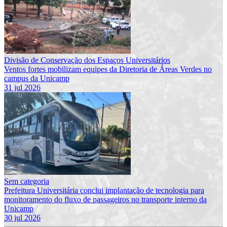
Divisão de Conservação dos Espaços Universitários
Ventos fortes mobilizam equipes da Diretoria de Áreas Verdes no
campus da Unicamp
31 jul 2026
Sem categoria
Prefeitura Universitária conclui implantação de tecnologia para
monitoramento do fluxo de passageiros no transporte interno da
Unicamp
30 jul 2026