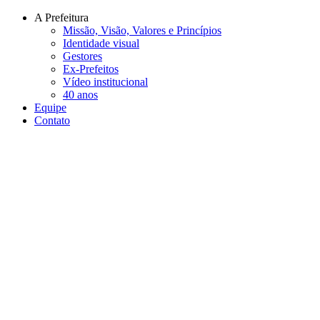
Conteúdo principal
Menu principal
Rodapé
A Prefeitura
Missão, Visão, Valores e Princípios
Identidade visual
Gestores
Ex-Prefeitos
Vídeo institucional
40 anos
Equipe
Contato
Aumentar fonte
Diminuir fonte