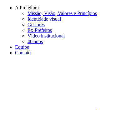
Conteúdo principal
Menu principal
Rodapé
A Prefeitura
Missão, Visão, Valores e Princípios
Identidade visual
Gestores
Ex-Prefeitos
Vídeo institucional
40 anos
Equipe
Contato
Aumentar fonte