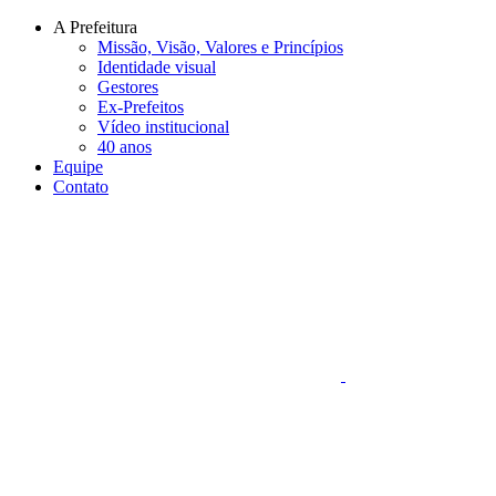
Conteúdo principal
Menu principal
Rodapé
A Prefeitura
Missão, Visão, Valores e Princípios
Identidade visual
Gestores
Ex-Prefeitos
Vídeo institucional
40 anos
Equipe
Contato
Aumentar fonte