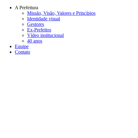
Conteúdo principal
Menu principal
Rodapé
A Prefeitura
Missão, Visão, Valores e Princípios
Identidade visual
Gestores
Ex-Prefeitos
Vídeo institucional
40 anos
Equipe
Contato
Aumentar fonte
Diminuir fonte