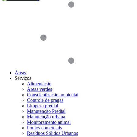
Áreas
Serviços
Alimentação
Áreas verdes
Conscientização ambiental
Controle de pragas
Limpeza predial
Manutenção Predial
Manutenção urbana
Monitoramento animal
Pontos comerciais
Resíduos Sólidos Urbanos