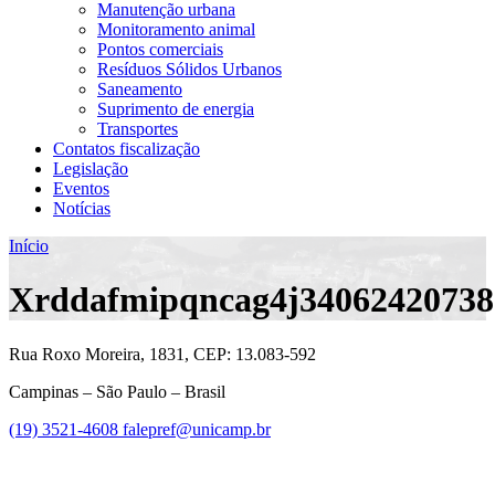
Manutenção urbana
Monitoramento animal
Pontos comerciais
Resíduos Sólidos Urbanos
Saneamento
Suprimento de energia
Transportes
Contatos fiscalização
Legislação
Eventos
Notícias
Início
Xrddafmipqncag4j34062420738
Rua Roxo Moreira, 1831, CEP: 13.083-592
Campinas – São Paulo – Brasil
(19) 3521-4608
falepref@unicamp.br
Link para o Facebook