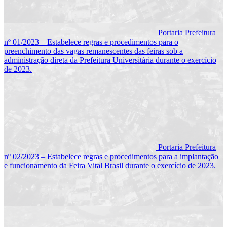
Portaria Prefeitura
nº 01/2023 – Estabelece regras e procedimentos para o
preenchimento das vagas remanescentes das feiras sob a
administração direta da Prefeitura Universitária durante o exercício
de 2023.
Portaria Prefeitura
nº 02/2023 – Estabelece regras e procedimentos para a implantação
e funcionamento da Feira Vital Brasil durante o exercício de 2023.