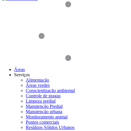
Áreas
Serviços
Alimentação
Áreas verdes
Conscientização ambiental
Controle de pragas
Limpeza predial
Manutenção Predial
Manutenção urbana
Monitoramento animal
Pontos comerciais
Resíduos Sólidos Urbanos