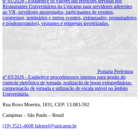
nº 01/2026 - Estabelece os valores das refeições servidas nos
Restaurantes Universitários da Unicamp para servidores aderentes
ao VR, servidores aposentados, participantes de eventos,
congressos, seminários e outros eventos, extraquadro, pesquisadores
e pósdoutorandos), visitantes e empresas terceirizadas.
Portaria Prefeitura
nº 03/2026 - Estabelece procedimentos internos para gestão do
controle eletrônico de jornada, realização de horas extraordinárias,
compensação de jornada e utilização de escala móvel no âmbito
Universitária.
Rua Roxo Moreira, 1831, CEP: 13.083-592
Campinas – São Paulo – Brasil
(19) 3521-4608
falepref@unicamp.br
Link para o Facebook