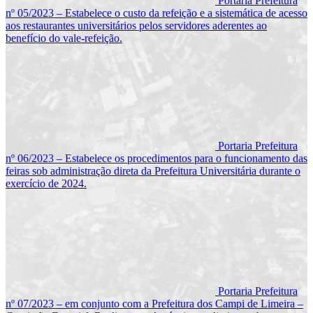
Portaria Prefeitura
nº 05/2023 – Estabelece o custo da refeição e a sistemática de acesso
aos restaurantes universitários pelos servidores aderentes ao
benefício do vale-refeição.
Portaria Prefeitura
nº 06/2023 – Estabelece os procedimentos para o funcionamento das
feiras sob administração direta da Prefeitura Universitária durante o
exercício de 2024.
Portaria Prefeitura
nº 07/2023 – em conjunto com a Prefeitura dos Campi de Limeira –