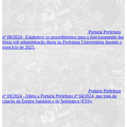
Portaria Prefeitura
nº 08/2024 - Estabelece os procedimentos para o funcionamento das
feiras sob administração direta da Prefeitura Universitária durante o
exercício de 2025.
Portaria Prefeitura
nº 09/2024 - Altera a Portaria Prefeitura nº 04/2024, que trata da
criação da Equipe Sanitária e de Segurança (ESS).