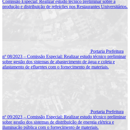
Comissão Especial: Realizar estudo técnico preliminar sobre a
produção e distribuição de refeições nos Restaurantes Universitários.
Portaria Prefeitura
nº 08/2023 – Comissão Especial: Realizar estudo técnico preliminar
sobre gestão dos sistemas de abastecimento de água e coleta e
afastamento de efluentes com o fornecimento de materiais.
Portaria Prefeitura
nº 09/2023 – Comissão Especial: Realizar estudo técnico preliminar
sobre gestão dos sistemas de distribuição de energia elétrica e
iluminação pública com o fornecimento de materiais.