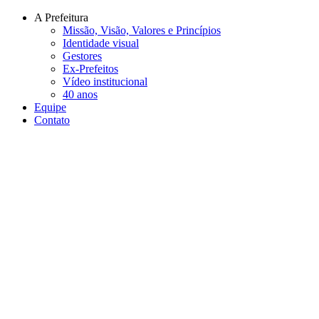
Conteúdo principal
Menu principal
Rodapé
A Prefeitura
Missão, Visão, Valores e Princípios
Identidade visual
Gestores
Ex-Prefeitos
Vídeo institucional
40 anos
Equipe
Contato
Aumentar fonte
Diminuir fonte