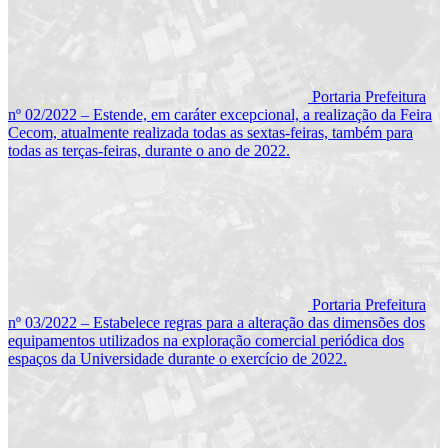
Portaria Prefeitura
nº 02/2022 – Estende, em caráter excepcional, a realização da Feira
Cecom, atualmente realizada todas as sextas-feiras, também para
todas as terças-feiras, durante o ano de 2022.
Portaria Prefeitura
nº 03/2022 – Estabelece regras para a alteração das dimensões dos
equipamentos utilizados na exploração comercial periódica dos
espaços da Universidade durante o exercício de 2022.