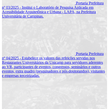
Portaria Prefeitura
nº 03/2025 - Institui o Laboratório de Pesquisa Aplicada em
Acessibilidade Arquitetônica e Urbana - LAPA, na Prefeitura
Universitária de Campinas.
Portaria Prefeitura
nº 04/2025 - Estabelece os valores das refeições servidas nos
Restaurantes Universitários da Unicamp para servidores aderentes
ao VR, participantes de eventos, congressos, seminários e outros
eventos, extra quadro (pesquisadores e pós-doutorandos), visitantes
e empresas terceirizadas.