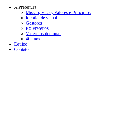
Conteúdo principal
Menu principal
Rodapé
A Prefeitura
Missão, Visão, Valores e Princípios
Identidade visual
Gestores
Ex-Prefeitos
Vídeo institucional
40 anos
Equipe
Contato
Aumentar fonte