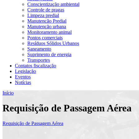
Conscientização ambiental
Controle de pragas
Limpeza predial
Manutenção Predial
Manutenção urbana
Monitoramento animal
Pontos comerciais
Resíduos Sólidos Urbanos
Saneamento
Suprimento de energia
Transportes
Contatos fiscalização
Legislação
Eventos
Notícias
Início
Requisição de Passagem Aérea
Requisição de Passagem Aérea