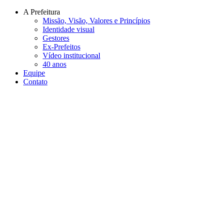
Conteúdo principal
Menu principal
Rodapé
A Prefeitura
Missão, Visão, Valores e Princípios
Identidade visual
Gestores
Ex-Prefeitos
Vídeo institucional
40 anos
Equipe
Contato
Aumentar fonte
Diminuir fonte