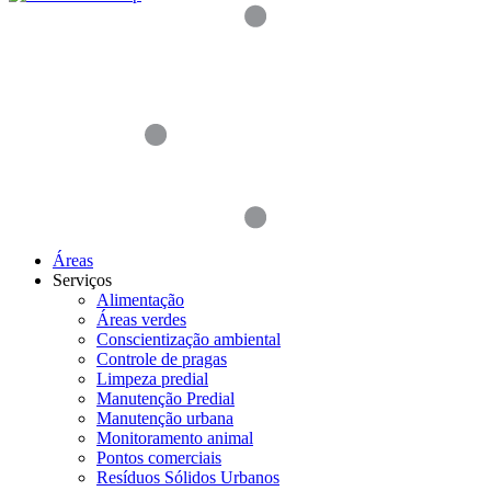
Áreas
Serviços
Alimentação
Áreas verdes
Conscientização ambiental
Controle de pragas
Limpeza predial
Manutenção Predial
Manutenção urbana
Monitoramento animal
Pontos comerciais
Resíduos Sólidos Urbanos