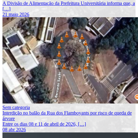
A Divisão de Alimentação da Prefeitura Universitária informa que, a
[…]
21 maio 2026
Sem categoria
Interdição no balão da Rua dos Flamboyants por risco de queda de
árvore
Entre os dias 08 e 11 de abril de 2026, […]
08 abr 2026