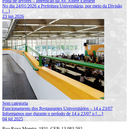
Poda de árvores – Interdição da Av. Albert Einstein
No dia 24/01/2026 a Prefeitura Universitária, por meio da Divisão
[…]
23 jan 2026
Sem categoria
Funcionamento dos Restaurantes Universitários – 14 a 23/07
Informamos que durante o período de 14 a 23/07 o […]
04 jul 2025
Rua Roxo Moreira, 1831, CEP: 13.083-592