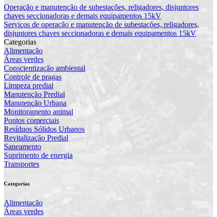
Operação e manutenção de subestações, religadores, disjuntores
chaves seccionadoras e demais equipamentos 15kV
Serviços de operação e manutenção de subestações, religadores,
disjuntores chaves seccionadoras e demais equipamentos 15kV
Categorias
Alimentação
Áreas verdes
Conscientização ambiental
Controle de pragas
Limpeza predial
Manutenção Predial
Manutenção Urbana
Monitoramento animal
Pontos comerciais
Resíduos Sólidos Urbanos
Revitalização Predial
Saneamento
Suprimento de energia
Transportes
Categorias
Alimentação
Áreas verdes