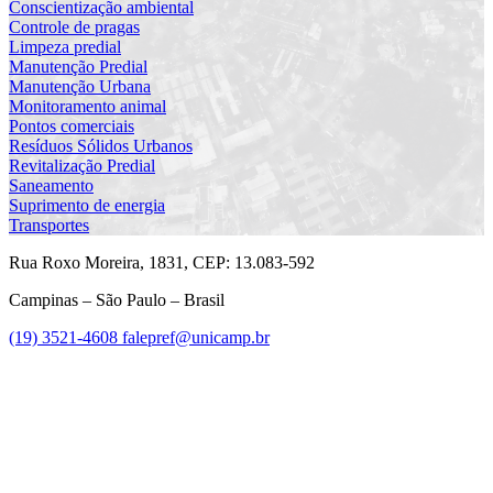
Conscientização ambiental
Controle de pragas
Limpeza predial
Manutenção Predial
Manutenção Urbana
Monitoramento animal
Pontos comerciais
Resíduos Sólidos Urbanos
Revitalização Predial
Saneamento
Suprimento de energia
Transportes
Rua Roxo Moreira, 1831, CEP: 13.083-592
Campinas – São Paulo – Brasil
(19) 3521-4608
falepref@unicamp.br
Link para o Facebook