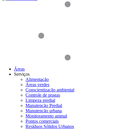
Áreas
Serviços
Alimentação
Áreas verdes
Conscientização ambiental
Controle de pragas
Limpeza predial
Manutenção Predial
Manutenção urbana
Monitoramento animal
Pontos comerciais
Resíduos Sólidos Urbanos