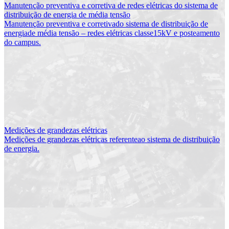
Manutenção preventiva e corretiva de redes elétricas do sistema de
distribuição de energia de média tensão
Manutenção preventiva e corretivado sistema de distribuição de
energiade média tensão – redes elétricas classe15kV e posteamento
do campus.
Medições de grandezas elétricas
Medições de grandezas elétricas referenteao sistema de distribuição
de energia.