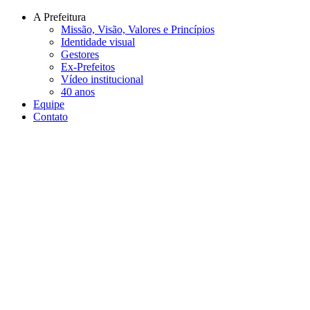
Conteúdo principal
Menu principal
Rodapé
A Prefeitura
Missão, Visão, Valores e Princípios
Identidade visual
Gestores
Ex-Prefeitos
Vídeo institucional
40 anos
Equipe
Contato
Aumentar fonte
Diminuir fonte