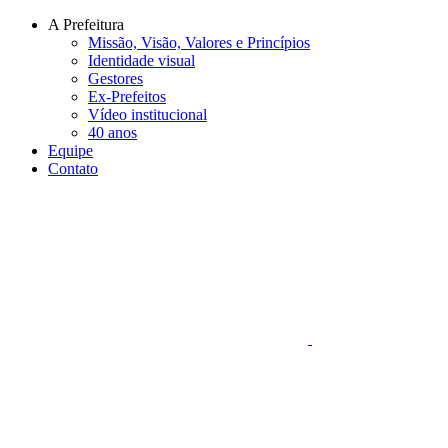
Conteúdo principal
Menu principal
Rodapé
A Prefeitura
Missão, Visão, Valores e Princípios
Identidade visual
Gestores
Ex-Prefeitos
Vídeo institucional
40 anos
Equipe
Contato
Aumentar fonte