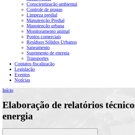
Conscientização ambiental
Controle de pragas
Limpeza predial
Manutenção Predial
Manutenção urbana
Monitoramento animal
Pontos comerciais
Resíduos Sólidos Urbanos
Saneamento
Suprimento de energia
Transportes
Contatos fiscalização
Legislação
Eventos
Notícias
Início
Elaboração de relatórios técnico
energia