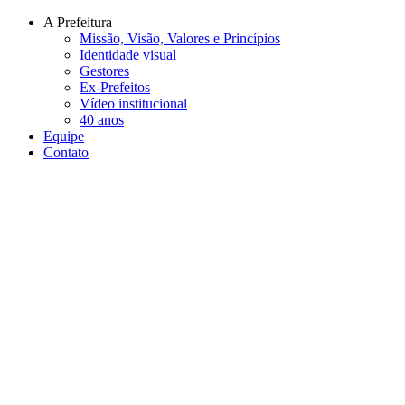
Conteúdo principal
Menu principal
Rodapé
A Prefeitura
Missão, Visão, Valores e Princípios
Identidade visual
Gestores
Ex-Prefeitos
Vídeo institucional
40 anos
Equipe
Contato
Aumentar fonte
Diminuir fonte