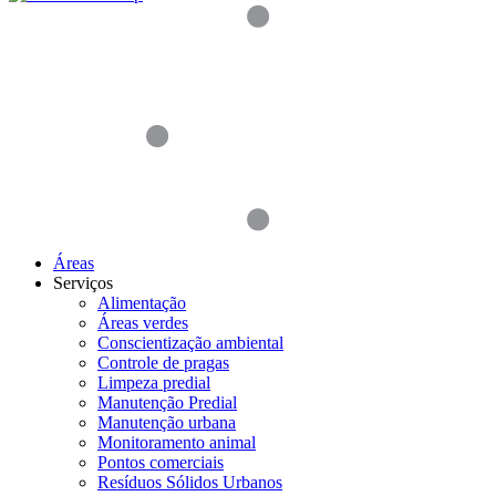
Áreas
Serviços
Alimentação
Áreas verdes
Conscientização ambiental
Controle de pragas
Limpeza predial
Manutenção Predial
Manutenção urbana
Monitoramento animal
Pontos comerciais
Resíduos Sólidos Urbanos