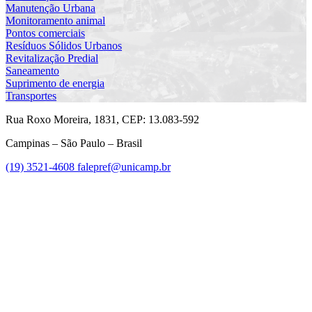
Manutenção Urbana
Monitoramento animal
Pontos comerciais
Resíduos Sólidos Urbanos
Revitalização Predial
Saneamento
Suprimento de energia
Transportes
Rua Roxo Moreira, 1831, CEP: 13.083-592
Campinas – São Paulo – Brasil
(19) 3521-4608
falepref@unicamp.br
Link para o Facebook
Link para o Instagram