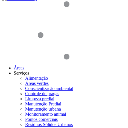
Áreas
Serviços
Alimentação
Áreas verdes
Conscientização ambiental
Controle de pragas
Limpeza predial
Manutenção Predial
Manutenção urbana
Monitoramento animal
Pontos comerciais
Resíduos Sólidos Urbanos