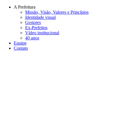
Conteúdo principal
Menu principal
Rodapé
A Prefeitura
Missão, Visão, Valores e Princípios
Identidade visual
Gestores
Ex-Prefeitos
Vídeo institucional
40 anos
Equipe
Contato
Aumentar fonte
Diminuir fonte