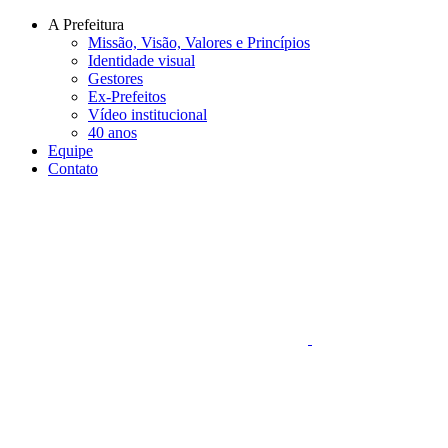
Conteúdo principal
Menu principal
Rodapé
A Prefeitura
Missão, Visão, Valores e Princípios
Identidade visual
Gestores
Ex-Prefeitos
Vídeo institucional
40 anos
Equipe
Contato
Aumentar fonte