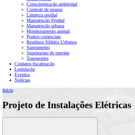
Conscientização ambiental
Controle de pragas
Limpeza predial
Manutenção Predial
Manutenção urbana
Monitoramento animal
Pontos comerciais
Resíduos Sólidos Urbanos
Saneamento
Suprimento de energia
Transportes
Contatos fiscalização
Legislação
Eventos
Notícias
Início
Projeto de Instalações Elétricas