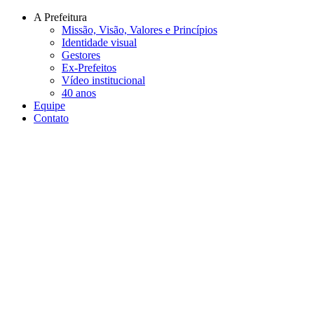
Conteúdo principal
Menu principal
Rodapé
A Prefeitura
Missão, Visão, Valores e Princípios
Identidade visual
Gestores
Ex-Prefeitos
Vídeo institucional
40 anos
Equipe
Contato
Aumentar fonte
Diminuir fonte