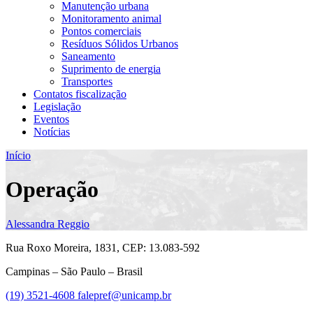
Manutenção urbana
Monitoramento animal
Pontos comerciais
Resíduos Sólidos Urbanos
Saneamento
Suprimento de energia
Transportes
Contatos fiscalização
Legislação
Eventos
Notícias
Início
Operação
Alessandra Reggio
Rua Roxo Moreira, 1831, CEP: 13.083-592
Campinas – São Paulo – Brasil
(19) 3521-4608
falepref@unicamp.br
Link para o Facebook