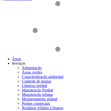
Áreas
Serviços
Alimentação
Áreas verdes
Conscientização ambiental
Controle de pragas
Limpeza predial
Manutenção Predial
Manutenção urbana
Monitoramento animal
Pontos comerciais
Resíduos Sólidos Urbanos