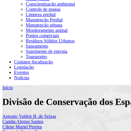
Conscientização ambiental
Controle de pragas
Limpeza predial
Manutenção Predial
Manutenção urbana
Monitoramento animal
Pontos comerciais
Resíduos Sólidos Urbanos
Saneamento
Suprimento de energia
Transportes
Contatos fiscalização
Legislação
Eventos
Notícias
Início
Divisão de Conservação dos Esp
Antonio Valdeir B. de Seixas
Camila Alonso Santos
Cilene Muriel Pereira