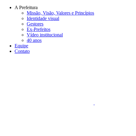
Conteúdo principal
Menu principal
Rodapé
A Prefeitura
Missão, Visão, Valores e Princípios
Identidade visual
Gestores
Ex-Prefeitos
Vídeo institucional
40 anos
Equipe
Contato
Aumentar fonte