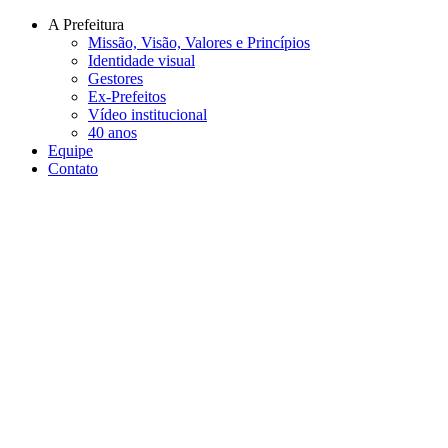
Conteúdo principal
Menu principal
Rodapé
A Prefeitura
Missão, Visão, Valores e Princípios
Identidade visual
Gestores
Ex-Prefeitos
Vídeo institucional
40 anos
Equipe
Contato
Aumentar fonte
Diminuir fonte