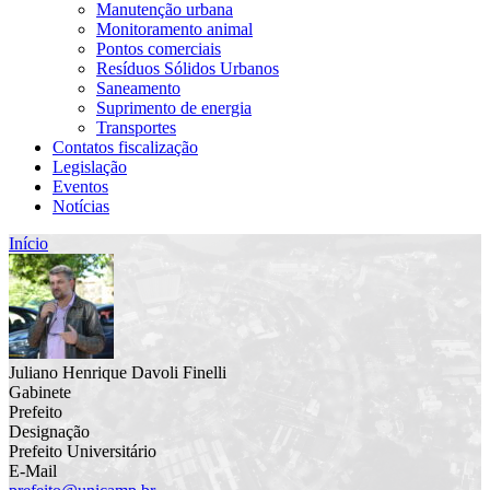
Manutenção urbana
Monitoramento animal
Pontos comerciais
Resíduos Sólidos Urbanos
Saneamento
Suprimento de energia
Transportes
Contatos fiscalização
Legislação
Eventos
Notícias
Início
Juliano Henrique Davoli Finelli
Gabinete
Prefeito
Designação
Prefeito Universitário
E-Mail