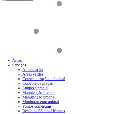
Áreas
Serviços
Alimentação
Áreas verdes
Conscientização ambiental
Controle de pragas
Limpeza predial
Manutenção Predial
Manutenção urbana
Monitoramento animal
Pontos comerciais
Resíduos Sólidos Urbanos