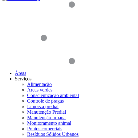
Áreas
Serviços
Alimentação
Áreas verdes
Conscientização ambiental
Controle de pragas
Limpeza predial
Manutenção Predial
Manutenção urbana
Monitoramento animal
Pontos comerciais
Resíduos Sólidos Urbanos