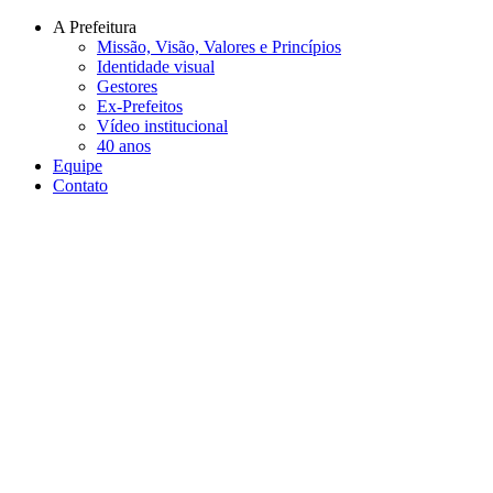
Conteúdo principal
Menu principal
Rodapé
A Prefeitura
Missão, Visão, Valores e Princípios
Identidade visual
Gestores
Ex-Prefeitos
Vídeo institucional
40 anos
Equipe
Contato
Aumentar fonte
Diminuir fonte