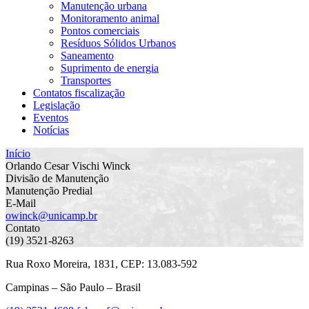
Manutenção urbana
Monitoramento animal
Pontos comerciais
Resíduos Sólidos Urbanos
Saneamento
Suprimento de energia
Transportes
Contatos fiscalização
Legislação
Eventos
Notícias
Início
Orlando Cesar Vischi Winck
Divisão de Manutenção
Manutenção Predial
E-Mail
owinck@unicamp.br
Contato
(19) 3521-8263
Rua Roxo Moreira, 1831, CEP: 13.083-592
Campinas – São Paulo – Brasil