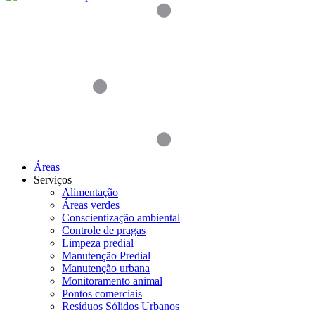
Áreas
Serviços
Alimentação
Áreas verdes
Conscientização ambiental
Controle de pragas
Limpeza predial
Manutenção Predial
Manutenção urbana
Monitoramento animal
Pontos comerciais
Resíduos Sólidos Urbanos