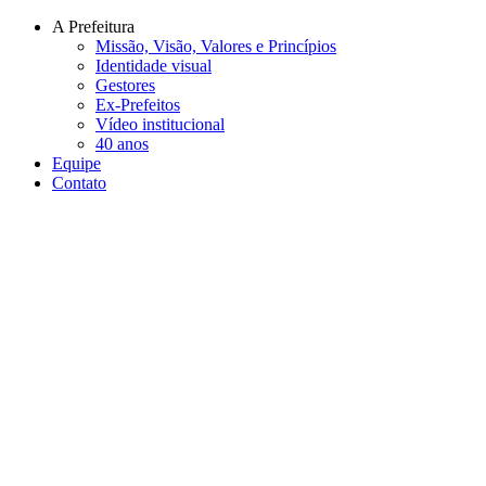
Conteúdo principal
Menu principal
Rodapé
A Prefeitura
Missão, Visão, Valores e Princípios
Identidade visual
Gestores
Ex-Prefeitos
Vídeo institucional
40 anos
Equipe
Contato
Aumentar fonte
Diminuir fonte