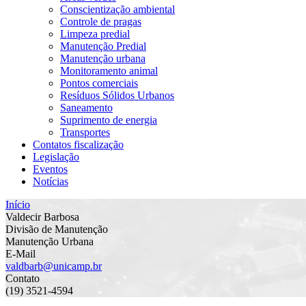
Conscientização ambiental
Controle de pragas
Limpeza predial
Manutenção Predial
Manutenção urbana
Monitoramento animal
Pontos comerciais
Resíduos Sólidos Urbanos
Saneamento
Suprimento de energia
Transportes
Contatos fiscalização
Legislação
Eventos
Notícias
Início
Valdecir Barbosa
Divisão de Manutenção
Manutenção Urbana
E-Mail
valdbarb@unicamp.br
Contato
(19) 3521-4594