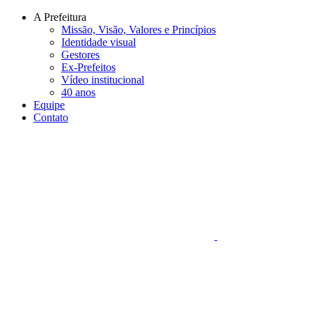
Conteúdo principal
Menu principal
Rodapé
A Prefeitura
Missão, Visão, Valores e Princípios
Identidade visual
Gestores
Ex-Prefeitos
Vídeo institucional
40 anos
Equipe
Contato
Aumentar fonte