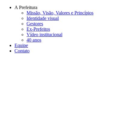
Conteúdo principal
Menu principal
Rodapé
A Prefeitura
Missão, Visão, Valores e Princípios
Identidade visual
Gestores
Ex-Prefeitos
Vídeo institucional
40 anos
Equipe
Contato
Aumentar fonte
Diminuir fonte