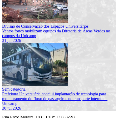
Divisão de Conservação dos Espaços Universitários
Ventos fortes mobilizam equipes da Diretoria de Áreas Verdes no
campus da Unicamp
31 jul 2026
Sem categoria
Prefeitura Universitária conclui implantação de tecnologia para
monitoramento do fluxo de passageiros no transporte interno da
Unicamp
30 jul 2026
Rua Roxo Moreira, 1831, CEP: 13.083-592