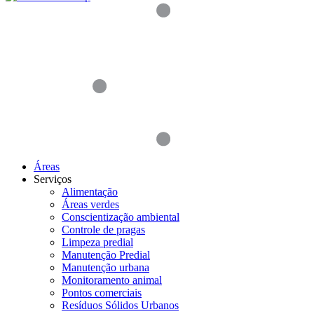
Áreas
Serviços
Alimentação
Áreas verdes
Conscientização ambiental
Controle de pragas
Limpeza predial
Manutenção Predial
Manutenção urbana
Monitoramento animal
Pontos comerciais
Resíduos Sólidos Urbanos