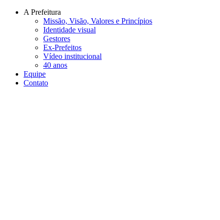
Conteúdo principal
Menu principal
Rodapé
A Prefeitura
Missão, Visão, Valores e Princípios
Identidade visual
Gestores
Ex-Prefeitos
Vídeo institucional
40 anos
Equipe
Contato
Aumentar fonte
Diminuir fonte