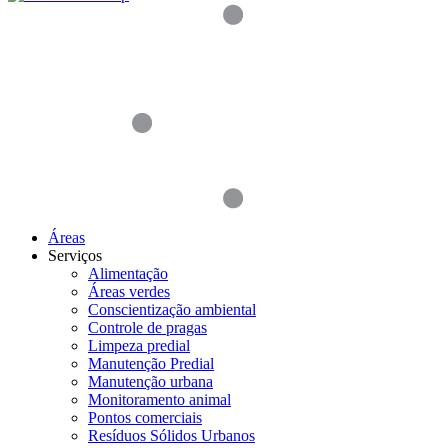
Áreas
Serviços
Alimentação
Áreas verdes
Conscientização ambiental
Controle de pragas
Limpeza predial
Manutenção Predial
Manutenção urbana
Monitoramento animal
Pontos comerciais
Resíduos Sólidos Urbanos