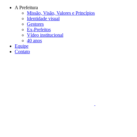
Conteúdo principal
Menu principal
Rodapé
A Prefeitura
Missão, Visão, Valores e Princípios
Identidade visual
Gestores
Ex-Prefeitos
Vídeo institucional
40 anos
Equipe
Contato
Aumentar fonte