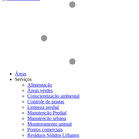
Áreas
Serviços
Alimentação
Áreas verdes
Conscientização ambiental
Controle de pragas
Limpeza predial
Manutenção Predial
Manutenção urbana
Monitoramento animal
Pontos comerciais
Resíduos Sólidos Urbanos