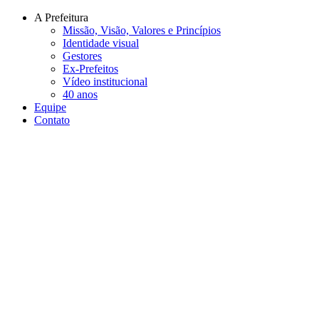
Conteúdo principal
Menu principal
Rodapé
A Prefeitura
Missão, Visão, Valores e Princípios
Identidade visual
Gestores
Ex-Prefeitos
Vídeo institucional
40 anos
Equipe
Contato
Aumentar fonte
Diminuir fonte