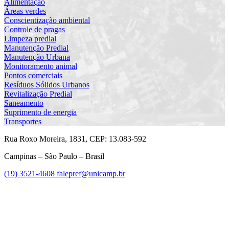
Alimentação
Áreas verdes
Conscientização ambiental
Controle de pragas
Limpeza predial
Manutenção Predial
Manutenção Urbana
Monitoramento animal
Pontos comerciais
Resíduos Sólidos Urbanos
Revitalização Predial
Saneamento
Suprimento de energia
Transportes
Rua Roxo Moreira, 1831, CEP: 13.083-592
Campinas – São Paulo – Brasil
(19) 3521-4608
falepref@unicamp.br
Link para o Facebook