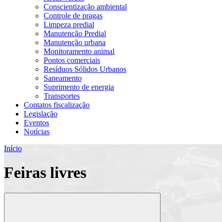
Conscientização ambiental
Controle de pragas
Limpeza predial
Manutenção Predial
Manutenção urbana
Monitoramento animal
Pontos comerciais
Resíduos Sólidos Urbanos
Saneamento
Suprimento de energia
Transportes
Contatos fiscalização
Legislação
Eventos
Notícias
Início
Feiras livres