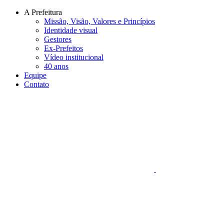
Conteúdo principal
Menu principal
Rodapé
A Prefeitura
Missão, Visão, Valores e Princípios
Identidade visual
Gestores
Ex-Prefeitos
Vídeo institucional
40 anos
Equipe
Contato
Aumentar fonte