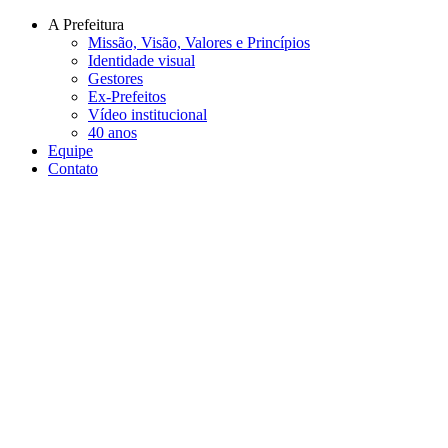
Conteúdo principal
Menu principal
Rodapé
A Prefeitura
Missão, Visão, Valores e Princípios
Identidade visual
Gestores
Ex-Prefeitos
Vídeo institucional
40 anos
Equipe
Contato
Aumentar fonte
Diminuir fonte