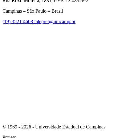
Rua Roxo Moreira, 1831, CEP: 13.083-592
Campinas – São Paulo – Brasil
(19) 3521-4608
falepref@unicamp.br
Link para o Facebook
Link para o Instagram
© 1969 - 2026 - Universidade Estadual de Campinas
Projeto