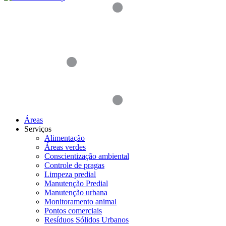
Áreas
Serviços
Alimentação
Áreas verdes
Conscientização ambiental
Controle de pragas
Limpeza predial
Manutenção Predial
Manutenção urbana
Monitoramento animal
Pontos comerciais
Resíduos Sólidos Urbanos