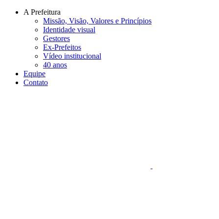
Conteúdo principal
Menu principal
Rodapé
A Prefeitura
Missão, Visão, Valores e Princípios
Identidade visual
Gestores
Ex-Prefeitos
Vídeo institucional
40 anos
Equipe
Contato
Aumentar fonte