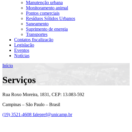
Manutenção urbana
Monitoramento animal
Pontos comerciais
Resíduos Sólidos Urbanos
Saneamento
Suprimento de energia
Transportes
Contatos fiscalização
Legislação
Eventos
Notícias
Início
Serviços
Rua Roxo Moreira, 1831, CEP: 13.083-592
Campinas – São Paulo – Brasil
(19) 3521-4608
falepref@unicamp.br
Link para o Facebook