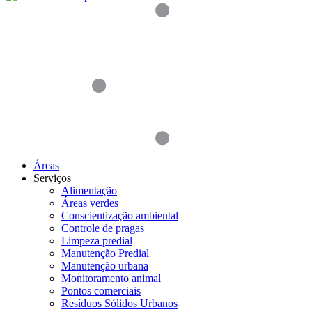
Áreas
Serviços
Alimentação
Áreas verdes
Conscientização ambiental
Controle de pragas
Limpeza predial
Manutenção Predial
Manutenção urbana
Monitoramento animal
Pontos comerciais
Resíduos Sólidos Urbanos