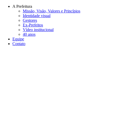
Conteúdo principal
Menu principal
Rodapé
A Prefeitura
Missão, Visão, Valores e Princípios
Identidade visual
Gestores
Ex-Prefeitos
Vídeo institucional
40 anos
Equipe
Contato
Aumentar fonte
Diminuir fonte