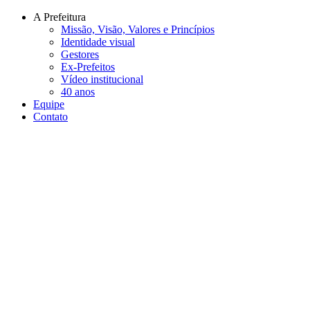
Conteúdo principal
Menu principal
Rodapé
A Prefeitura
Missão, Visão, Valores e Princípios
Identidade visual
Gestores
Ex-Prefeitos
Vídeo institucional
40 anos
Equipe
Contato
Aumentar fonte
Diminuir fonte