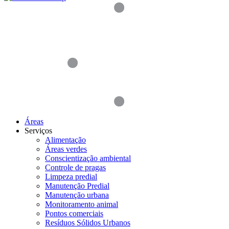
Áreas
Serviços
Alimentação
Áreas verdes
Conscientização ambiental
Controle de pragas
Limpeza predial
Manutenção Predial
Manutenção urbana
Monitoramento animal
Pontos comerciais
Resíduos Sólidos Urbanos